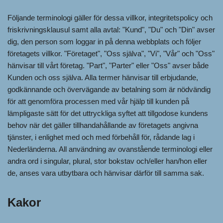
Följande terminologi gäller för dessa villkor, integritetspolicy och
friskrivningsklausul samt alla avtal: "Kund", "Du" och "Din" avser
dig, den person som loggar in på denna webbplats och följer
företagets villkor. "Företaget", "Oss själva", "Vi", "Vår" och "Oss"
hänvisar till vårt företag. "Part", "Parter" eller "Oss" avser både
Kunden och oss själva. Alla termer hänvisar till erbjudande,
godkännande och övervägande av betalning som är nödvändig
för att genomföra processen med vår hjälp till kunden på
lämpligaste sätt för det uttryckliga syftet att tillgodose kundens
behov när det gäller tillhandahållande av företagets angivna
tjänster, i enlighet med och med förbehåll för, rådande lag i
Nederländerna. All användning av ovanstående terminologi eller
andra ord i singular, plural, stor bokstav och/eller han/hon eller
de, anses vara utbytbara och hänvisar därför till samma sak.
Kakor