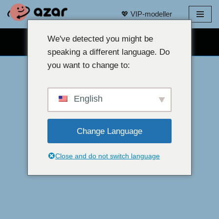
💖 VIP-modeller
Hoppa
till
We've detected you might be
GRATIS WEBBKAMERACHATT 👉
innehåll
speaking a different language. Do
you want to change to:
English
Change Language
Close and do not switch language