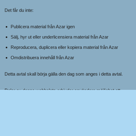
Det får du inte:
Publicera material från Azar igen
Sälj, hyr ut eller underlicensiera material från Azar
Reproducera, duplicera eller kopiera material från Azar
Omdistribuera innehåll från Azar
Detta avtal skall börja gälla den dag som anges i detta avtal.
Delar av denna webbplats erbjuder användare möjlighet att
publicera och utbyta åsikter och information inom vissa delar av
webbplatsen. Azar filtrerar, redigerar, publicerar eller granskar
inte kommentarer innan de visas på webbplatsen. Kommentarer
återspeglar inte åsikterna och uppfattningarna från Azar, dess
ombud och/eller dotterbolag. Kommentarer återspeglar
åsikterna och uppfattningarna från den person som publicerar