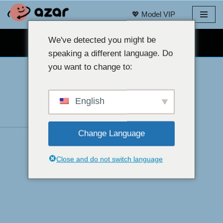
💖 Model VIP
Loncat
ke
We've detected you might be
OBROLAN WEBCAM GRATIS 👉
konten
speaking a different language. Do
you want to change to:
English
Change Language
Close and do not switch language