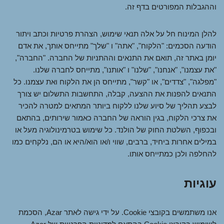
וההגבלות המפורטים בדף זה.
להלן המינוח חל על אלה תנאי שימוש, הצהרת פרטיות וכתב ויתור
הודעה הסכמים: "הלקוח", "אתה" ו "שלך" מתייחס אותך, את אדם
יומן באתר זה, תואם את התנאים וההתניות של החברה. "החברה",
"את עצמנו", "אנחנו", "שלנו" ו "אותנו", מתייחס לחברה שלנו.
"מפלגה", "צדדים", או "קשר", מתייחס הן את הלקוח ואת עצמנו. כל
התנאים להפנות את ההצעה, קבלה, התחשבות התשלום יש צורך
לבצע תהליך של סיוע שלנו ללקוח ביותר המתאים למטרה להכיר
את צרכי הלקוח, בגין הוראה של החברה כאמור שירותים, בהתאם
ובכפוף, השלטת החוק של הולנד. כל שימוש בטרמינולוגיה מעל או
במילים אחרות ביחיד, ברבים, שווי ו/או הוא/היא או הם, נלקחים כמו
להחלפה ולכן כמתייחס אותו.
עוגיות
אנו משתמשים בקובצי Cookie. על ידי גישה לאתר Azar, הסכמת