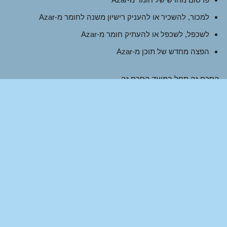
למכור, להשכיר או להעניק רישיון משנה לחומר מ-Azar
לשכפל, לשכפל או להעתיק חומר מ-Azar
הפצה מחדש של תוכן מ-Azar
הסכם זה תחל במועד הסכם זה.
חלקים מאתר זה מציעים הזדמנות למשתמשים לפרסם ולהחליף
דעות ומידע באזורים מסוימים באתר. Azar אינה מסננת, עורכת,
מפרסמת או בודקת תגובות לפני נוכחותן באתר. תגובות אינן
משקפות את דעותיה של Azar, סוכניה ו/או חברות קשורות. תגובות
משקפות את דעותיה של האדם המפרסם את דעותיו. במידה
המותרת על פי חוקים רלוונטיים, Azar לא תהיה אחראית לתגובות או
לכל חבות, נזקים או הוצאה שנגרמו ו/או נסבלו כתוצאה מכל שימוש
ו/או פרסום ו/או הופעה של התגובות באתר זה.
Azar שומרת לעצמה את הזכות לנטר את כל התגובות ולהסיר כל