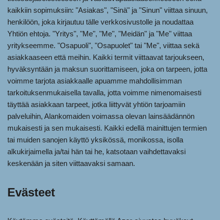
kaikkiin sopimuksiin: "Asiakas", "Sinä" ja "Sinun" viittaa sinuun,
henkilöön, joka kirjautuu tälle verkkosivustolle ja noudattaa
Yhtiön ehtoja. "Yritys", "Me", "Me", "Meidän" ja "Me" viittaa
yritykseemme. "Osapuoli", "Osapuolet" tai "Me", viittaa sekä
asiakkaaseen että meihin. Kaikki termit viittaavat tarjoukseen,
hyväksyntään ja maksun suorittamiseen, joka on tarpeen, jotta
voimme tarjota asiakkaalle apuamme mahdollisimman
tarkoituksenmukaisella tavalla, jotta voimme nimenomaisesti
täyttää asiakkaan tarpeet, jotka liittyvät yhtiön tarjoamiin
palveluihin, Alankomaiden voimassa olevan lainsäädännön
mukaisesti ja sen mukaisesti. Kaikki edellä mainittujen termien
tai muiden sanojen käyttö yksikössä, monikossa, isolla
alkukirjaimella ja/tai hän tai he, katsotaan vaihdettavaksi
keskenään ja siten viittaavaksi samaan.
Evästeet