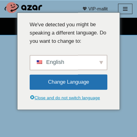
💖 VIP-mallit
Siirry
sisältöön
We've detected you might be
ILMAINEN VERKKOKAMERACHAT 👉
speaking a different language. Do
you want to change to:
English
Change Language
Close and do not switch language