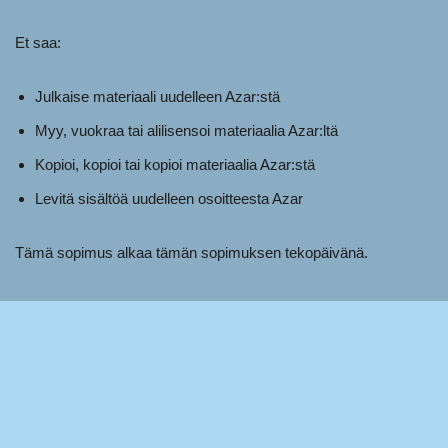
Et saa:
Julkaise materiaali uudelleen Azar:stä
Myy, vuokraa tai alilisensoi materiaalia Azar:ltä
Kopioi, kopioi tai kopioi materiaalia Azar:stä
Levitä sisältöä uudelleen osoitteesta Azar
Tämä sopimus alkaa tämän sopimuksen tekopäivänä.
Tämän verkkosivuston tietyt osat tarjoavat käyttäjille
mahdollisuuden julkaista ja vaihtaa mielipiteitä ja tietoja
verkkosivuston tietyillä alueilla. Azar ei suodata, muokkaa,
julkaise tai tarkista kommentteja ennen niiden julkaisemista
verkkosivustolla. Kommentit eivät heijasta Azar:n, sen
edustajien ja/tai yhteistyökumppaneiden näkemyksiä ja