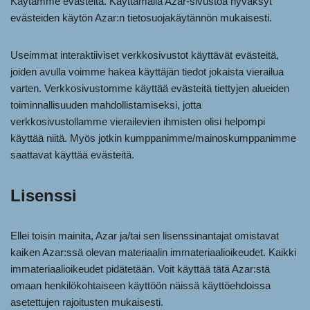
Käytämme evästeitä. Käyttämällä Azar-sivustoa hyväksyt
evästeiden käytön Azar:n tietosuojakäytännön mukaisesti.
Useimmat interaktiiviset verkkosivustot käyttävät evästeitä,
joiden avulla voimme hakea käyttäjän tiedot jokaista vierailua
varten. Verkkosivustomme käyttää evästeitä tiettyjen alueiden
toiminnallisuuden mahdollistamiseksi, jotta
verkkosivustollamme vierailevien ihmisten olisi helpompi
käyttää niitä. Myös jotkin kumppanimme/mainoskumppanimme
saattavat käyttää evästeitä.
Lisenssi
Ellei toisin mainita, Azar ja/tai sen lisenssinantajat omistavat
kaiken Azar:ssä olevan materiaalin immateriaalioikeudet. Kaikki
immateriaalioikeudet pidätetään. Voit käyttää tätä Azar:stä
omaan henkilökohtaiseen käyttöön näissä käyttöehdoissa
asetettujen rajoitusten mukaisesti.