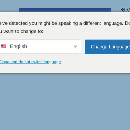
💖 V
ILMAINEN VERKKOKAMERACHAT 👉
Chat
've detected you might be speaking a different language. D
u want to change to:
English
Change Language
Close and do not switch language