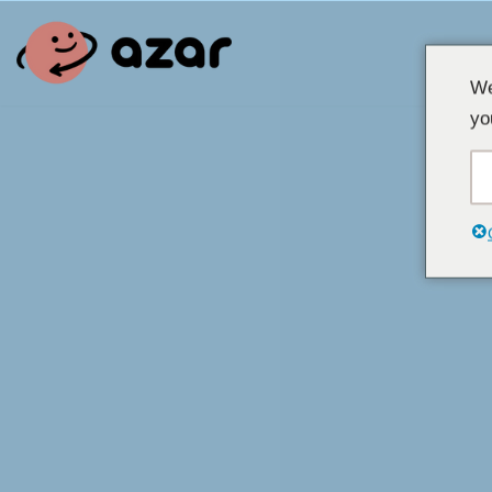
Siirry
We
sisältöön
yo