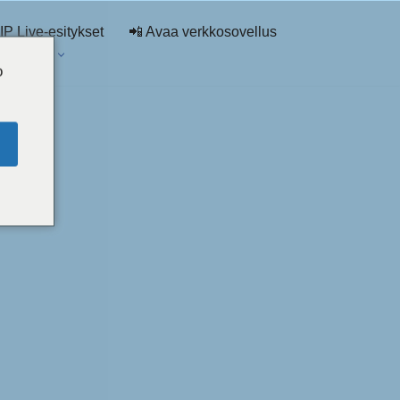
IP Live-esitykset
📲 Avaa verkkosovellus
-luettelo
o