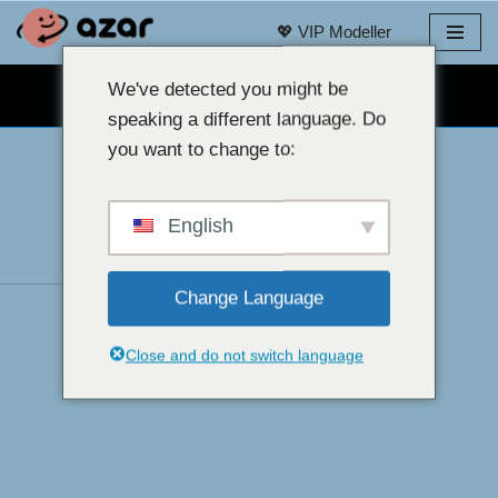
💖 VIP Modeller
İçeriğe
geç
We've detected you might be
ÜCRETSIZ WEB KAMERALI SOHBET 👉
speaking a different language. Do
you want to change to:
English
Change Language
Close and do not switch language