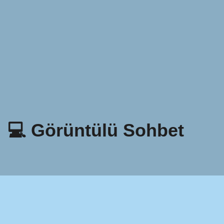
💻 Görüntülü Sohbet
Gizlilik Politikası
Şartlar ve Koşullar