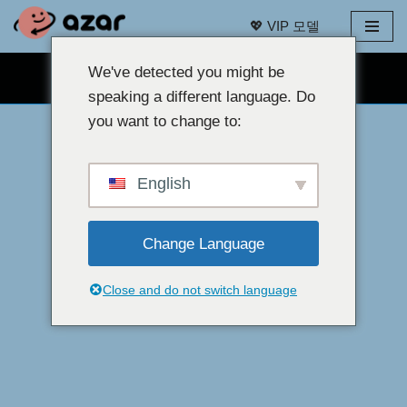
💖 VIP 모델
콘
텐
We've detected you might be
무료 웹캠 채팅 👉
츠
speaking a different language. Do
로
you want to change to:
건
너
뛰
English
기
Change Language
Close and do not switch language