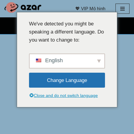
💖 VIP Mô hình
Bỏ
qua
We've detected you might be
TRÒ CHUYỆN QUA WEBCAM MIỄN PHÍ 👉
nội
speaking a different language. Do
dung
you want to change to:
English
Change Language
Close and do not switch language