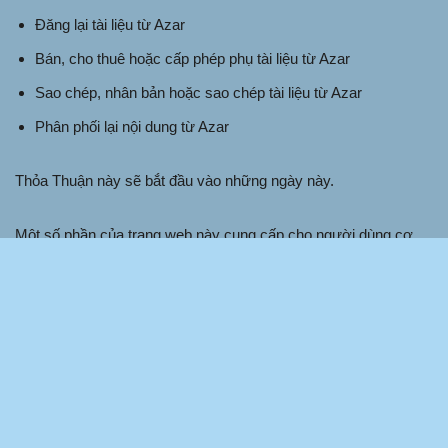
Đăng lại tài liệu từ Azar
Bán, cho thuê hoặc cấp phép phụ tài liệu từ Azar
Sao chép, nhân bản hoặc sao chép tài liệu từ Azar
Phân phối lại nội dung từ Azar
Thỏa Thuận này sẽ bắt đầu vào những ngày này.
Một số phần của trang web này cung cấp cho người dùng cơ
hội đăng và trao đổi ý kiến và thông tin ở một số khu vực nhất
định của trang web. Azar không lọc, chỉnh sửa, xuất bản hoặc
xem xét các Bình luận trước khi chúng xuất hiện trên trang web.
Các Bình luận không phản ánh quan điểm và ý kiến của Azar,
các đại lý và/hoặc chi nhánh của Azar. Các Bình luận phản ánh
quan điểm và ý kiến của người đăng quan điểm và ý kiến của
họ. Trong phạm vi được pháp luật hiện hành cho phép, Azar sẽ
không chịu trách nhiệm đối với các Bình luận hoặc đối với bất