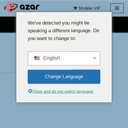
💖 Modele VIP
Treci
la
We've detected you might be
CHAT GRATUIT CU WEBCAM 👉
conținut
speaking a different language. Do
you want to change to:
English
Change Language
Close and do not switch language