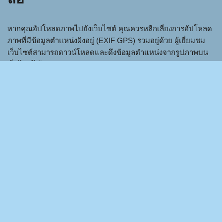
หากคุณอัปโหลดภาพไปยังเว็บไซต์ คุณควรหลีกเลี่ยงการอัปโหลด
ภาพที่มีข้อมูลตำแหน่งฝังอยู่ (EXIF GPS) รวมอยู่ด้วย ผู้เยี่ยมชม
เว็บไซต์สามารถดาวน์โหลดและดึงข้อมูลตำแหน่งจากรูปภาพบน
เว็บไซต์ได้
คุ้กกี้
หากคุณแสดงความคิดเห็นบนเว็บไซต์ของเรา คุณสามารถเลือก
บันทึกชื่อ ที่อยู่อีเมล และเว็บไซต์ของคุณในคุกกี้ได้ สิ่งเหล่านี้มีไว้
เพื่อความสะดวกของคุณ เพื่อที่คุณจะได้ไม่ต้องกรอกรายละเอียด
ของคุณอีกครั้งเมื่อคุณแสดงความคิดเห็นอื่น คุกกี้เหล่านี้จะคงอยู่
เป็นเวลาหนึ่งปี
หากคุณเยี่ยมชมหน้าเข้าสู่ระบบของเรา เราจะตั้งค่าคุกกี้ชั่วคราว
เพื่อตรวจสอบว่าเบราว์เซอร์ของคุณยอมรับคุกกี้หรือไม่ คุกกี้นี้ไม่มี
ข้อมูลส่วนบุคคลและจะถูกยกเลิกเมื่อคุณปิดเบราว์เซอร์